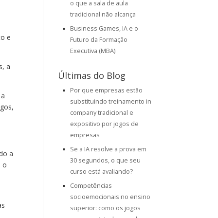
o que a sala de aula
tradicional não alcança
Business Games, IA e o
to e
Futuro da Formação
Executiva (MBA)
s, a
Últimas do Blog
Por que empresas estão
 a
substituindo treinamento in
ogos,
company tradicional e
expositivo por jogos de
empresas
Se a IA resolve a prova em
do a
30 segundos, o que seu
e o
curso está avaliando?
Competências
socioemocionais no ensino
as
superior: como os jogos