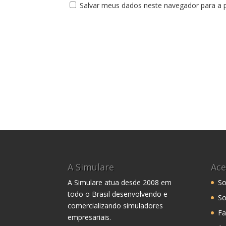
Salvar meus dados neste navegador para a 
A Simulare
Ace
A Simulare atua desde 2008 em
So
todo o Brasil desenvolvendo e
So
comercializando simuladores
Fa
empresariais.