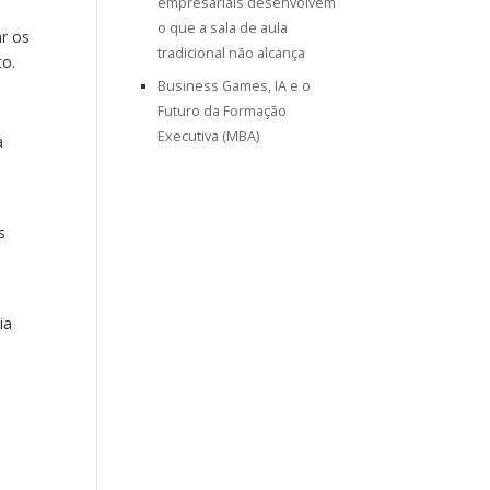
empresariais desenvolvem
o que a sala de aula
ar os
tradicional não alcança
to.
Business Games, IA e o
Futuro da Formação
Executiva (MBA)
a
s
ia