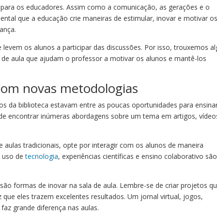
s para os educadores. Assim como a comunicação, as gerações e o
tal que a educação crie maneiras de estimular, inovar e motivar o
iança.
levem os alunos a participar das discussões. Por isso, trouxemos a
 de aula que ajudam o professor a motivar os alunos e mantê-los
com novas metodologias
vros da biblioteca estavam entre as poucas oportunidades para ensina
de encontrar inúmeras abordagens sobre um tema em artigos, vídeo
 aulas tradicionais, opte por interagir com os alunos de maneira
a, uso de
tecnologia
, experiências científicas e ensino colaborativo sã
são formas de inovar na sala de aula. Lembre-se de criar projetos q
ue eles trazem excelentes resultados. Um jornal virtual, jogos,
faz grande diferença nas aulas.