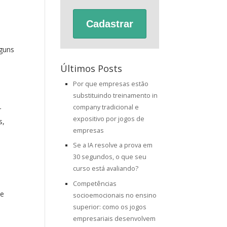
s
Cadastrar
lguns
Últimos Posts
Por que empresas estão
substituindo treinamento in
company tradicional e
r
expositivo por jogos de
s,
empresas
Se a IA resolve a prova em
30 segundos, o que seu
o
curso está avaliando?
Competências
ue
socioemocionais no ensino
superior: como os jogos
empresariais desenvolvem