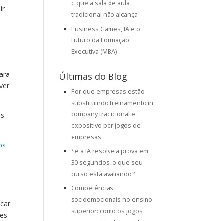
o que a sala de aula
ir
tradicional não alcança
Business Games, IA e o
Futuro da Formação
Executiva (MBA)
para
Últimas do Blog
lver
Por que empresas estão
substituindo treinamento in
company tradicional e
as
expositivo por jogos de
empresas
os
Se a IA resolve a prova em
30 segundos, o que seu
curso está avaliando?
Competências
socioemocionais no ensino
icar
superior: como os jogos
les