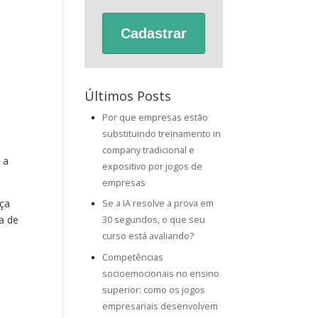
Cadastrar
Últimos Posts
Por que empresas estão
substituindo treinamento in
company tradicional e
 a
expositivo por jogos de
empresas
aça
Se a IA resolve a prova em
a de
30 segundos, o que seu
curso está avaliando?
Competências
socioemocionais no ensino
superior: como os jogos
empresariais desenvolvem