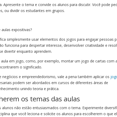
. Apresente o tema e convide os alunos para discutir. Você pode ped
s, ou dividir os estudantes em grupos.
aulas expositivas?
nifica simplesmente usar elementos dos jogos para engajar pessoas 
ção funciona para despertar interesse, desenvolver criatividade e reso
se divertir enquanto aprendem.
a aula em jogo, como, por exemplo, montar um jogo de cartas com 
ncontrarem o significado.
de negócios e empreendedorismo, vale a pena também aplicar os
jog
esariais podem ser abordados em cursos de diferentes áreas de
nhecimento unindo teoria e prática.
lherem os temas das aulas
s alunos não estão entusiasmados com o tema. Experimente diversif
plina que você leciona e solicite os alunos para escolherem o que e