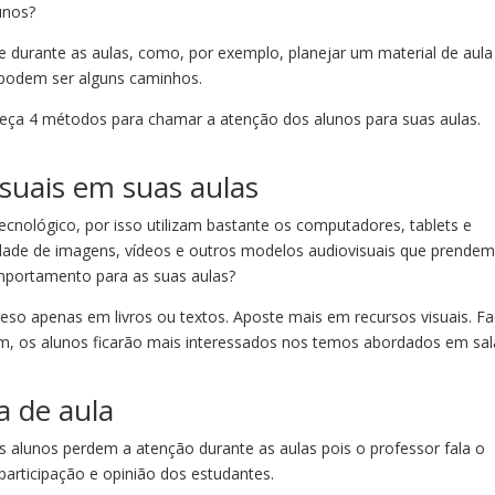
unos?
 durante as aulas, como, por exemplo, planejar um material de aula
 podem ser alguns caminhos.
eça 4 métodos para chamar a atenção dos alunos para suas aulas.
isuais em suas aulas
cnológico, por isso utilizam bastante os computadores, tablets e
idade de imagens, vídeos e outros modelos audiovisuais que prendem
mportamento para as suas aulas?
reso apenas em livros ou textos. Aposte mais em recursos visuais. F
im, os alunos ficarão mais interessados nos temos abordados em sal
a de aula
s alunos perdem a atenção durante as aulas pois o professor fala o
participação e opinião dos estudantes.