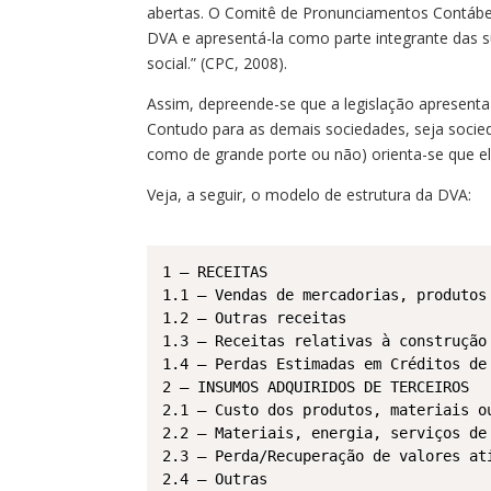
abertas. O Comitê de Pronunciamentos Contábeis
DVA e apresentá-la como parte integrante das s
social.” (CPC, 2008).
Assim, depreende-se que a legislação apresent
Contudo para as demais sociedades, seja soci
como de grande porte ou não) orienta-se que 
Veja, a seguir, o modelo de estrutura da DVA:
1 – RECEITAS

1.1 – Vendas de mercadorias, produtos 
1.2 – Outras receitas

1.3 – Receitas relativas à construção 
1.4 – Perdas Estimadas em Créditos de
2 – INSUMOS ADQUIRIDOS DE TERCEIROS

2.1 – Custo dos produtos, materiais ou
2.2 – Materiais, energia, serviços de 
2.3 – Perda/Recuperação de valores ati
2.4 – Outras
