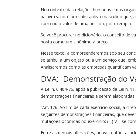
No contexto das relações humanas e das organiz
palavra valor é um substantivo masculino que, 
carro ou o valor de uma pessoa, por exemplo.
Se você procurar no dicionário, o conceito de v
posta como um sinônimo à preço.
Nesse texto, a compreenderemos sob seu concei
se atribui a um objeto ou a um serviço que, e
Analisaremos como as empresas quantificam valo
DVA: Demonstração do Va
A Lei n. 6.404/76, após a publicação da Lei n. 1
demonstrações financeiras a serem elaboradas 
“Art. 176. Ao fim de cada exercício social, a di
seguintes demonstrações financeiras, que deve
mutações ocorridas no exercício: (…) V – se co
Entre as demais alterações, houve, então, a in