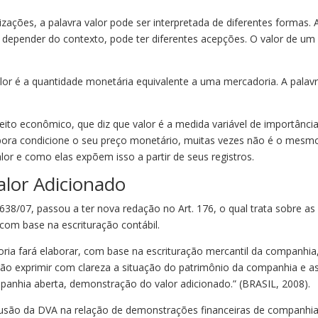
ações, a palavra valor pode ser interpretada de diferentes formas. 
a depender do contexto, pode ter diferentes acepções. O valor de um
alor é a quantidade monetária equivalente a uma mercadoria. A palav
to econômico, que diz que valor é a medida variável de importânci
mbora condicione o seu preço monetário, muitas vezes não é o mesm
r e como elas expõem isso a partir de seus registros.
lor Adicionado
1.638/07, passou a ter nova redação no Art. 176, o qual trata sobre as
com base na escrituração contábil.
retoria fará elaborar, com base na escrituração mercantil da companhia
rão exprimir com clareza a situação do patrimônio da companhia e a
mpanhia aberta, demonstração do valor adicionado.” (BRASIL, 2008).
clusão da DVA na relação de demonstrações financeiras de companhi