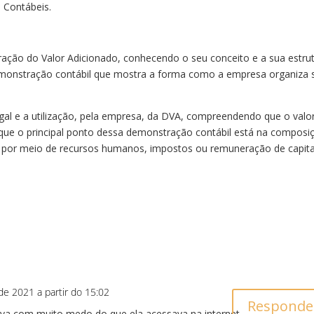
 Contábeis.
ação do Valor Adicionado, conhecendo o seu conceito e a sua estrut
monstração contábil que mostra a forma como a empresa organiza 
gal e a utilização, pela empresa, da DVA, compreendendo que o valo
 que o principal ponto dessa demonstração contábil está na composi
ja por meio de recursos humanos, impostos ou remuneração de capita
de 2021 a partir do 15:02
Responde
ava com muito medo do que ela acessava na internet