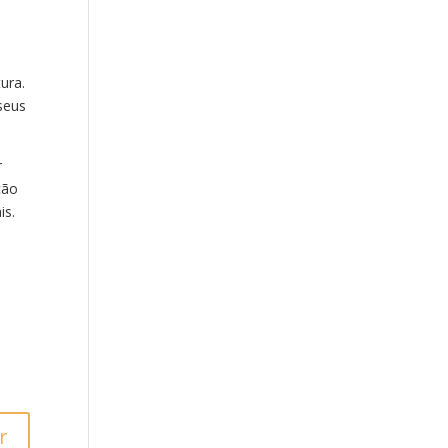
ura.
seus
r
ção
is.
r