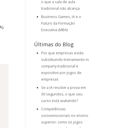
o que a sala de aula
a
tradicional não alcança
Business Games, IA e o
Futuro da Formação
A).
Executiva (MBA)
Últimas do Blog
Por que empresas estão
substituindo treinamento in
company tradicional e
expositivo por jogos de
empresas
Se a IA resolve a prova em
30 segundos, o que seu
curso está avaliando?
Competências
socioemocionais no ensino
superior: como os jogos