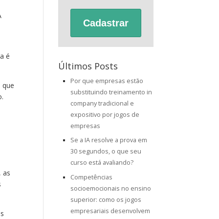
A
Cadastrar
ra é
Últimos Posts
Por que empresas estão
a que
substituindo treinamento in
o.
company tradicional e
expositivo por jogos de
empresas
Se a IA resolve a prova em
30 segundos, o que seu
curso está avaliando?
, as
Competências
s
socioemocionais no ensino
superior: como os jogos
empresariais desenvolvem
as