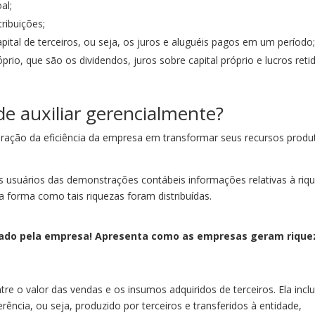
al;
ribuições;
ital de terceiros, ou seja, os juros e aluguéis pagos em um período;
rio, que são os dividendos, juros sobre capital próprio e lucros reti
e auxiliar gerencialmente?
apuração da eficiência da empresa em transformar seus recursos produ
s usuários das demonstrações contábeis informações relativas à riq
a forma como tais riquezas foram distribuídas.
onado pela empresa! Apresenta como as empresas geram rique
ntre o valor das vendas e os insumos adquiridos de terceiros. Ela inclu
ência, ou seja, produzido por terceiros e transferidos à entidade,