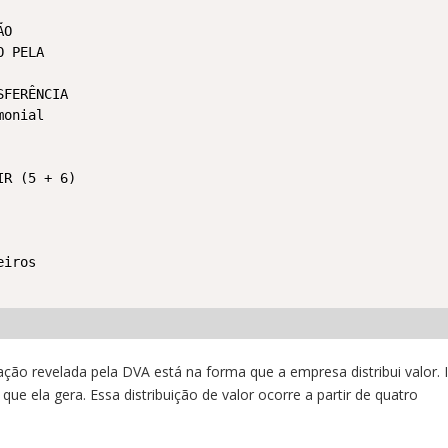
O

 PELA

FERÊNCIA

onial

R (5 + 6)

iros

ação revelada pela DVA está na forma que a empresa distribui valor. 
que ela gera. Essa distribuição de valor ocorre a partir de quatro