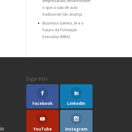
empresariais desenvolvem
o que a sala de aula
tradicional não alcança
Business Games, IA e o
Futuro da Formação
Executiva (MBA)
Siga-nos
Facebook
LinkedIn
YouTube
Instagram
 30