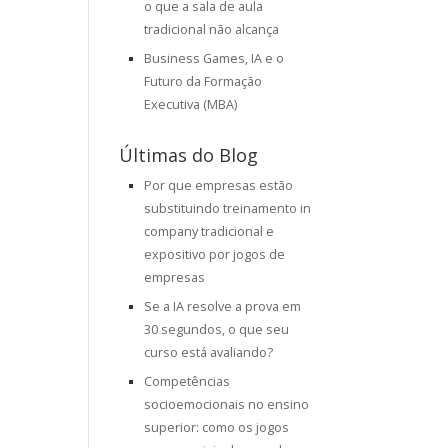
o que a sala de aula
tradicional não alcança
Business Games, IA e o
Futuro da Formação
Executiva (MBA)
Últimas do Blog
Por que empresas estão
substituindo treinamento in
company tradicional e
expositivo por jogos de
empresas
Se a IA resolve a prova em
30 segundos, o que seu
curso está avaliando?
Competências
socioemocionais no ensino
superior: como os jogos