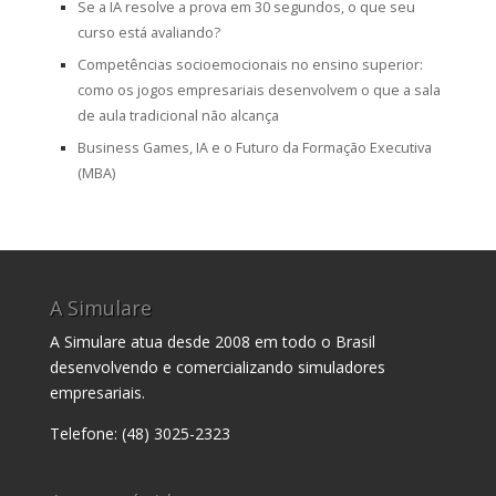
Se a IA resolve a prova em 30 segundos, o que seu
curso está avaliando?
Competências socioemocionais no ensino superior:
como os jogos empresariais desenvolvem o que a sala
de aula tradicional não alcança
Business Games, IA e o Futuro da Formação Executiva
(MBA)
A Simulare
A Simulare atua desde 2008 em todo o Brasil
desenvolvendo e comercializando simuladores
empresariais.
Telefone: (48) 3025-2323