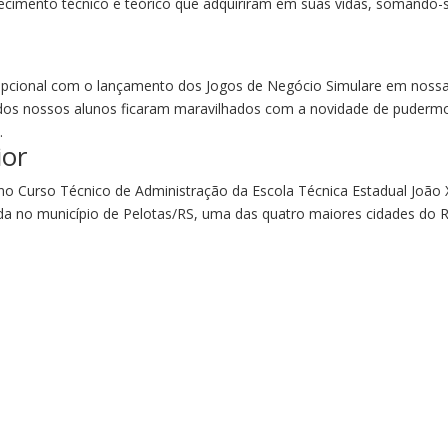
hecimento técnico e teórico que adquiriram em suas vidas, somando-
cepcional com o lançamento dos Jogos de Negócio Simulare em noss
odos nossos alunos ficaram maravilhados com a novidade de puderm
.
ior
 no Curso Técnico de Administração da Escola Técnica Estadual João X
ada no município de Pelotas/RS, uma das quatro maiores cidades do R