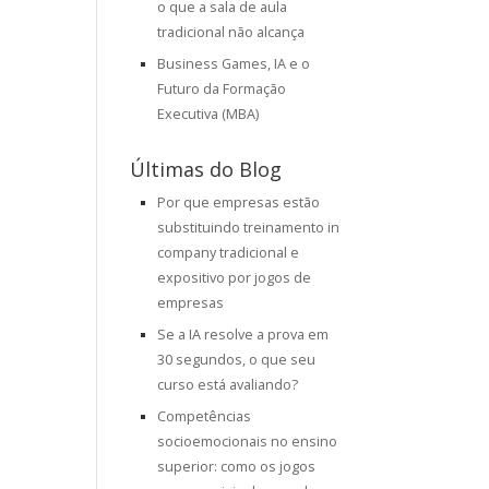
o que a sala de aula
tradicional não alcança
Business Games, IA e o
Futuro da Formação
Executiva (MBA)
Últimas do Blog
Por que empresas estão
substituindo treinamento in
company tradicional e
expositivo por jogos de
empresas
Se a IA resolve a prova em
30 segundos, o que seu
curso está avaliando?
Competências
socioemocionais no ensino
superior: como os jogos