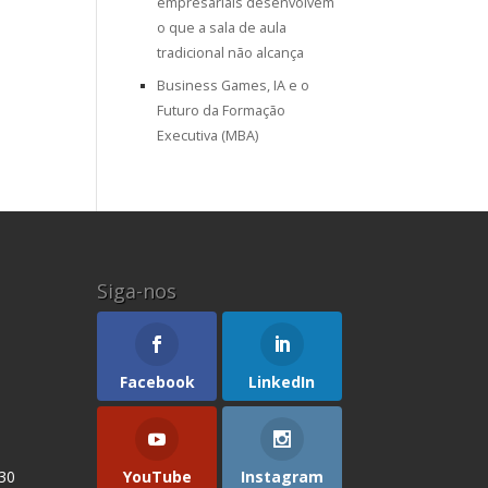
empresariais desenvolvem
o que a sala de aula
tradicional não alcança
Business Games, IA e o
Futuro da Formação
Executiva (MBA)
Siga-nos
Facebook
LinkedIn
YouTube
Instagram
 30