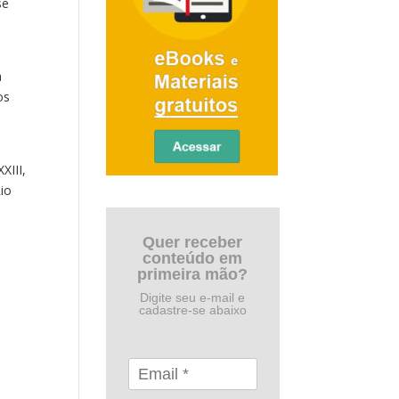
se
a
os
XIII,
io
Quer receber
conteúdo em
primeira mão?
Digite seu e-mail e
cadastre-se abaixo