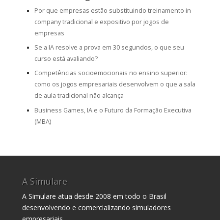
Por que empresas estão substituindo treinamento in
company tradicional e expositivo por jogos de
empresas
Se a IA resolve a prova em 30 segundos, o que seu
curso está avaliando?
Competências socioemocionais no ensino superior:
como os jogos empresariais desenvolvem o que a sala
de aula tradicional não alcança
Business Games, IA e o Futuro da Formação Executiva
(MBA)
A Simulare
A Simulare atua desde 2008 em todo o Brasil
desenvolvendo e comercializando simuladores
empresariais.