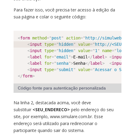
Para fazer isso, você precisa ter acesso à edição da
sua página e colar o seguinte código:
<
form
method
=
"
post
"
action
=
"
http://simulweb.com.
<
input
type
=
"
hidden
"
value
=
"
http://<SEU_ENDE
<
input
type
=
"
hidden
"
value
=
"
1
"
name
=
"
loginEx
<
label
for
=
"
email
"
>
E-mail
</
label
>
<
input
typ
<
label
for
=
"
senha
"
>
Senha
</
label
>
<
input
typ
<
input
type
=
"
submit
"
value
=
"
Acessar o Simula
</
form
>
Código fonte para autenticação personalizada
Na linha 2, destacada acima, você deve
substituir
<SEU_ENDERECO>
pelo endereço do seu
site, por exemplo, www.simulare.com.br. Esse
endereço será utilizado para redirecionar o
participante quando sair do sistema.