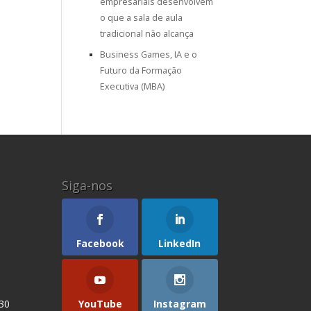
empresariais desenvolvem
o que a sala de aula
tradicional não alcança
Business Games, IA e o
Futuro da Formação
Executiva (MBA)
Siga-nos
Facebook
LinkedIn
YouTube
Instagram
 30