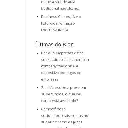
o que a sala de aula
tradicional não alcança
Business Games, IA e o
Futuro da Formação
Executiva (MBA)
Últimas do Blog
Por que empresas estão
substituindo treinamento in
company tradicional e
expositivo por jogos de
empresas
Se a IA resolve a prova em
30 segundos, o que seu
curso está avaliando?
Competências
socioemocionais no ensino
superior: como os jogos