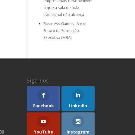
empresariais desenvolvem
o que a sala de aula
tradicional não alcança
Business Games, IA e o
Futuro da Formação
Executiva (MBA)
Siga-nos
Facebook
LinkedIn
YouTube
Instagram
 30