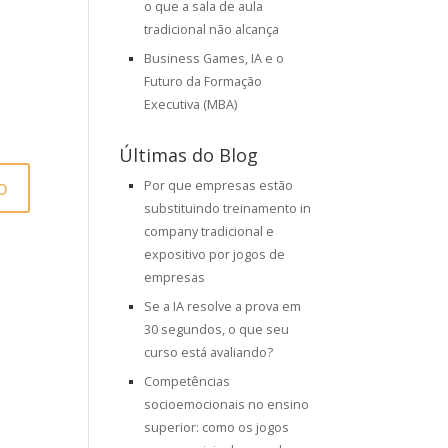
o que a sala de aula
tradicional não alcança
Business Games, IA e o
Futuro da Formação
Executiva (MBA)
Últimas do Blog
Por que empresas estão
substituindo treinamento in
company tradicional e
expositivo por jogos de
empresas
Se a IA resolve a prova em
30 segundos, o que seu
curso está avaliando?
Competências
socioemocionais no ensino
superior: como os jogos