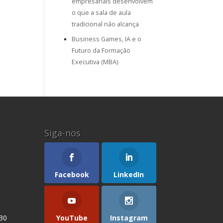
empresariais desenvolvem
o que a sala de aula
tradicional não alcança
Business Games, IA e o
Futuro da Formação
Executiva (MBA)
Siga-nos
Facebook
LinkedIn
YouTube
Instagram
 30