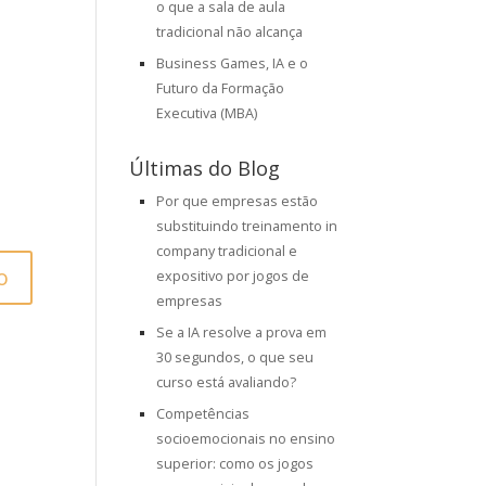
o que a sala de aula
tradicional não alcança
Business Games, IA e o
Futuro da Formação
Executiva (MBA)
Últimas do Blog
Por que empresas estão
substituindo treinamento in
company tradicional e
expositivo por jogos de
empresas
Se a IA resolve a prova em
30 segundos, o que seu
curso está avaliando?
Competências
socioemocionais no ensino
superior: como os jogos