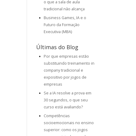
o que a sala de aula
tradicional não alcança
Business Games, IA e o
Futuro da Formação
Executiva (MBA)
Últimas do Blog
Por que empresas estão
substituindo treinamento in
company tradicional e
expositivo por jogos de
empresas
Se a IA resolve a prova em
30 segundos, o que seu
curso está avaliando?
Competências
socioemocionais no ensino
superior: como os jogos