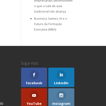
empresariais desenvolvem
o que a sala de aula
tradicional não alcança
Business Games, IA e o
Futuro da Formação
Executiva (MBA)
Siga-nos
Facebook
LinkedIn
YouTube
Instagram
 30