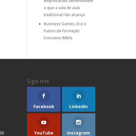
empresariais desenvolvem
o que a sala de aula
tradicional não alcança
Business Games, IA e o
Futuro da Formação
Executiva (MBA)
Siga-nos
Facebook
LinkedIn
YouTube
Instagram
 30