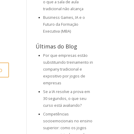
o que a sala de aula
tradicional não alcança
Business Games, IA e o
Futuro da Formação
Executiva (MBA)
Últimas do Blog
Por que empresas estão
substituindo treinamento in
company tradicional e
expositivo por jogos de
empresas
Se a IA resolve a prova em
30 segundos, o que seu
curso está avaliando?
Competências
socioemocionais no ensino
superior: como os jogos