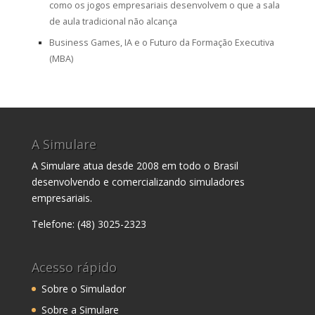
como os jogos empresariais desenvolvem o que a sala
de aula tradicional não alcança
Business Games, IA e o Futuro da Formação Executiva
(MBA)
A Simulare
A Simulare atua desde 2008 em todo o Brasil
desenvolvendo e comercializando simuladores
empresariais.
Telefone: (48) 3025-2323
Acesso rápido
Sobre o Simulador
Sobre a Simulare