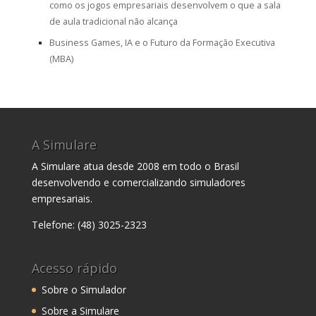
como os jogos empresariais desenvolvem o que a sala
de aula tradicional não alcança
Business Games, IA e o Futuro da Formação Executiva
(MBA)
A Simulare
A Simulare atua desde 2008 em todo o Brasil
desenvolvendo e comercializando simuladores
empresariais.
Telefone: (48) 3025-2323
Acesso rápido
Sobre o Simulador
Sobre a Simulare