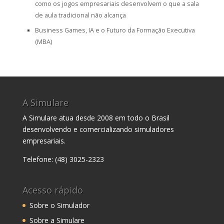
como os jogos empresariais desenvolvem o que a sala
de aula tradicional não alcança
Business Games, IA e o Futuro da Formação Executiva
(MBA)
A Simulare
A Simulare atua desde 2008 em todo o Brasil
desenvolvendo e comercializando simuladores
empresariais.
Telefone: (48) 3025-2323
Acesso rápido
Sobre o Simulador
Sobre a Simulare